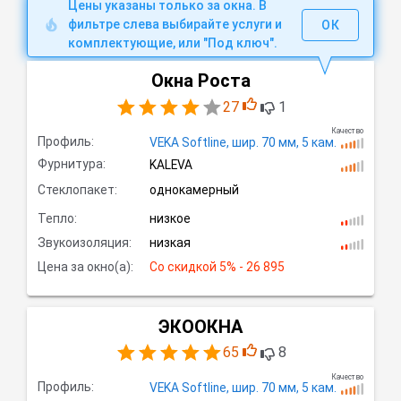
Цены указаны только за окна. В
фильтре слева выбирайте услуги и
ОК
комплектующие, или "Под ключ".
Окна Роста
27
1
Качество
Профиль:
VEKA Softline,
шир.
70 мм, 5
кам.
Фурнитура:
KALEVA
Стеклопакет:
однокамерный
Тепло:
низкое
Звукоизоляция:
низкая
Цена за окно(а):
Со скидкой
 5% - 26 895
ЭКООКНА
65
8
Качество
Профиль:
VEKA Softline,
шир.
70 мм, 5
кам.