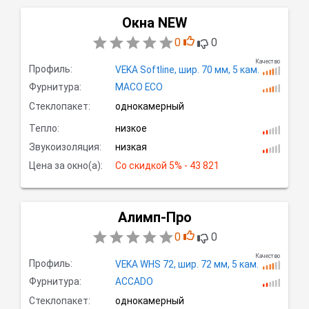
Окна NEW
0
0
Качество
Профиль:
VEKA Softline,
шир.
70 мм, 5
кам.
Фурнитура:
MACO ECO
Стеклопакет:
однокамерный
Тепло:
низкое
Звукоизоляция:
низкая
Цена за окно(а):
Со скидкой
 5% - 43 821
Алимп-Про
0
0
Качество
Профиль:
VEKA WHS 72,
шир.
72 мм, 5
кам.
Фурнитура:
ACCADO
Стеклопакет:
однокамерный