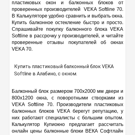
но нет людей, смонтируем когда будет время. И за
пластиковых окон и балконных блоков от
гарантийный отдел, мне ответил Эльдар, поискав
эти ПОЛТОРА МЕСЯЦА НИ ОДНОГО ЗВОНКА. СТАТУС
проверенных производителей VEKA Softline 70.
заявку ответил, что они (компания Окна Роста), ни в
УЗНАВАЛ ТОЛЬКО КОГДА САМ ЗВОНИЛ. Для
В Калькуляторе удобно сравнить и выбрать окна.
чем не виноваты, а свои проблемы решайте сами с
компании мое полуокно – СОВСЕМ НЕ ПРОБЛЕМА. У
Купить балконное остекление быстро и просто.
соседом. Даже не знаю что делать, в этой ситуации,
КОМПАНИИ НЕТ ТАКОЙ ПРОБЛЕМЫ. ЭТО МНЕ НУЖНЫ
Спрашивайте покупку балконного блока VEKA
с этими товарищами. Вообще я обратился в эту
МОИ ОКНА ЗА МОИ НЕМАЛЕНЬКИЕ ДЕНЬГИ. Короче
компанию, по рекомендации, люди которые ставили
Softline в рассрочку у производителей, и читайте
отношение к клиенту огорчает по полной. Мне
окна, и понадеялся, что это действительно
проверенные отзывы покупателей об окнах
позвонили только когда просили принести доплату.
качественный сервис, но к сожалению оказалось
После 100%-й оплаты лицо компании отвернулось от
VEKA 70.
обратное, а точнее совсем не так. И теперь даже не
меня. В общем люди сами по себе может и хорошие,
знаю что думать, смотря на все рекламные лозунги
НО КОМПАНИЯ С ТОЧКИ ЗРЕНИЯ УДОВЛЕТВОРЕНИЯ
компании, в это не верится.
Купить пластиковый балконный блок VEKA
КЛИЕНТА АБСОЛЮТНО НЕ НАПРЯГАЕТСЯ. За
пластиковые окна пять, за процесс продажи и
Softline в Алабино, с окном.
установки и отношение к клиенту-1 балл.
Балконный блок размером 700х2000 мм двери и
800х1200 окна, с поворотными створками из
VEKA Softline 70. Производители пластиковых
балконных блоков VEKA берегут репутацию, у
них работают специалисты с большим опытом.
Калькулятор Купиокно предлагает рассчитать
онлайн цены балконные блоки ВЕКА Софтлайн