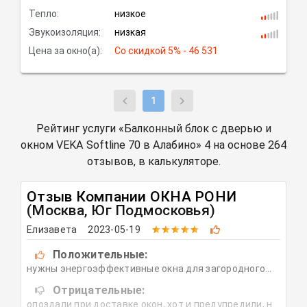
Тепло:
низкое
Звукоизоляция:
низкая
Цена за окно(а):
Со скидкой
 5% - 46 531
1
Рейтинг услуги «Балконный блок с дверью и
окном VEKA Softline 70 в Алабино» 4 на основе 264
отзывов, в калькуляторе.
Отзыв Компании
ОКНА РОНИ
(Москва, Юг Подмосковья)
Елизавета
2023-05-19
Положительные:
нужны энергоэффективные окна для загородного
дома, которые хорошо пропускают свет, без
Отрицательные:
задувов, продувов и т.д. окна ставить в Егорьевской
опоздали при доставке окон, хот и предупредили, но