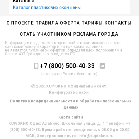
Каталоги
Каталог пластиковых окон цены
О ПРОЕКТЕ
ПРАВИЛА
ОФЕРТА
ТАРИФЫ
КОНТАКТЫ
СТАТЬ УЧАСТНИКОМ
РЕКЛАМА
ГОРОДА
Информация на данном интернет-сайте носит исключительно
ознакомительный характер и ни при каких условиях
не является публичной офертой, определяемой положениями
Статьи 437 Гражданского кодекса РФ.
+7 (800) 500-40-33
(звонки по России бесплатно)
2026 KUPiOKNO Официальный сайт.
Конфигуратор окон.
Политика конфиденциальности и обработки персональных
данных
Карта сайта
KUPiOKNO
Офис:
Алабино
,
Школьная улица, д. 1
Телефон:
+7
(800) 500-40-33
, Время работы:
ежедневно, с 08:00 до 20:00
МСК
, Электронная почта:
info@kupiokno.ru