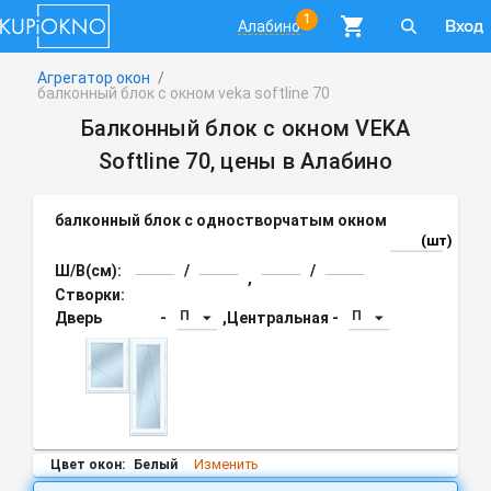
1
Вход
Алабино
Агрегатор окон
/
балконный блок с окном veka softline 70
Балконный блок с окном VEKA
Softline 70, цены в Алабино
балконный блок с одностворчатым окном
(шт)
Ш/В(см):
/
/
,
Створки:
П
П
Дверь
-
,
Центральная
-
Изменить
Цвет окон:
Белый