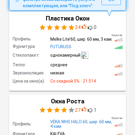
комплектующие, или "Под ключ".
Пластика Окон
24
0
Качество
Профиль:
Melke Lite’60,
шир.
60 мм, 3
кам.
Фурнитура:
FUTURUSS
Стеклопакет:
однокамерный
Тепло:
среднее
Звукоизоляция:
низкая
Цена за окно(а):
Со скидкой
 5% - 21 514
Окна Роста
27
1
Качество
VEKA WHS HALO 60,
шир.
60 мм,
Профиль:
4
кам.
Фурнитура:
KALEVA