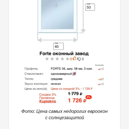
с этими товарищами. Вообще я обратился в эту
компанию, по рекомендации, люди которые ставили
окна, и понадеялся, что это действительно
качественный сервис, но к сожалению оказалось
обратное, а точнее совсем не так. И теперь даже не
знаю что думать, смотря на все рекламные лозунги
компании, в это не верится.
Фото: Цена самых недорогих евроокон
с солнцезащитой