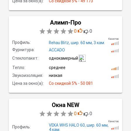
Цена за окно(а):
Со скидкой
 5% - 49 173
Алимп-Про
0
0
Качество
Профиль:
Rehau Blitz,
шир.
60 мм, 3
кам.
Фурнитура:
ACCADO
Стеклопакет:
однокамерный
Тепло:
среднее
Звукоизоляция:
низкая
Цена за окно(а):
Со скидкой
 5% - 50 081
Окна NEW
0
0
Качество
VEKA WHS HALO 60,
шир.
60 мм,
Профиль:
4
кам.