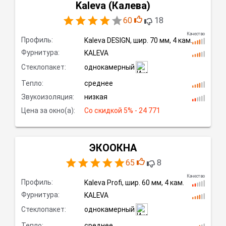
Kaleva (Калева)
60
18
Качество
Профиль:
Kaleva DESIGN,
шир.
70 мм, 4
кам.
Фурнитура:
KALEVA
Стеклопакет:
однокамерный
Тепло:
среднее
Звукоизоляция:
низкая
Цена за окно(а):
Со скидкой
 5% - 24 771
ЭКООКНА
65
8
Качество
Профиль:
Kaleva Profi,
шир.
60 мм, 4
кам.
Фурнитура:
KALEVA
Стеклопакет:
однокамерный
Тепло:
среднее