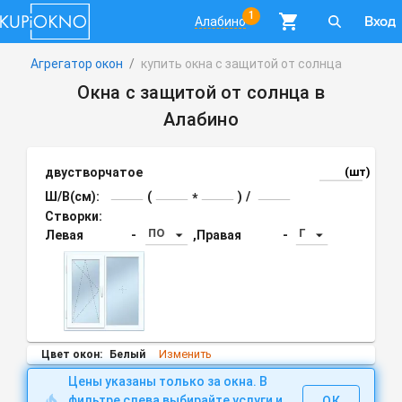
1
Вход
Алабино
Агрегатор окон
/
купить окна с защитой от солнца
Окна с защитой от солнца в
Алабино
двустворчатое
(шт)
Ш/В(см):
(
)
/
*
Створки:
ПО
Г
Левая
-
,
Правая
-
Изменить
Цвет окон:
Белый
Цены указаны только за окна. В
фильтре слева выбирайте услуги и
ОК