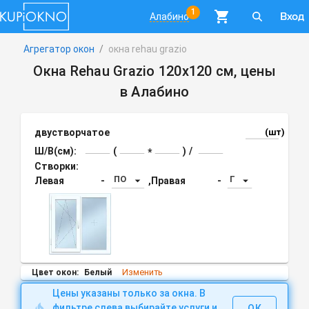
1
Вход
Алабино
Агрегатор окон
/
окна rehau grazio
Окна Rehau Grazio 120х120 см, цены
в Алабино
двустворчатое
(шт)
Ш/В(см):
(
)
/
*
Створки:
ПО
Г
Левая
-
,
Правая
-
Изменить
Цвет окон:
Белый
Цены указаны только за окна. В
фильтре слева выбирайте услуги и
ОК