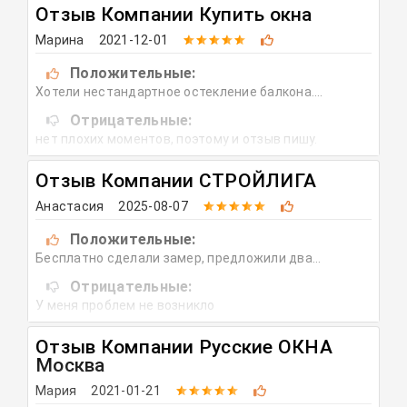
Отзыв Компании
Купить окна
Марина
2021-12-01
Положительные:
Хотели нестандартное остекление балкона.
Позвонила в Купиокно, объяснили как оформить
Отрицательные:
заказ. Выбрала компанию которая предложила
нет плохих моментов, поэтому и отзыв пишу.
сделать алюминиевое остекление. Все прошло без
заминок: замерщик приехал как и договаривались,
Отзыв Компании
СТРОЙЛИГА
установка окон все без нареканий. Ждём зимы,
обещали что створки не должны примерзать при
Анастасия
2025-08-07
раздвигании :))) Всем спасибо!
Положительные:
Бесплатно сделали замер, предложили два
варианта, какие лучше поставить окна. Изготовили
Отрицательные:
быстро, установили за 1 день. Все прошло хорошо,
У меня проблем не возникло
мне все понравилось.
Отзыв Компании
Русские ОКНА
Москва
Мария
2021-01-21