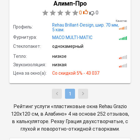
Алимп-Про
0
0
Качество
Rehau Brillant-Design,
шир.
70 мм,
Профиль:
5
кам.
Фурнитура:
MACO MULTI-MATIC
Стеклопакет:
однокамерный
Тепло:
низкое
Звукоизоляция:
низкая
Цена за окно(а):
Со скидкой
 5% - 43 037
1
Рейтинг услуги «пластиковые окна Rehau Grazio
120х120 см, в Алабино» 4 на основе 252 отзывов,
в калькуляторе. Рехау Грация двухстворчатые, с
глухой и поворотно-откидной створками.