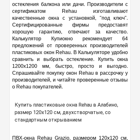
такой нештатной ситуации окно дует, температура
остекления балкона или дачи. Производители с
в помещении падает. Сегодня 31.10 уже выпал снег
сертификатом Rehau изготавливают
наслаждаюсь этим окном)
качественные окна с установкой, "под ключ".
Информированность сотрудников горячей линии
Сертифицированные фирмы предоставят
тоже на высоте предложение забрать это окно
хорошую гарантию, отвечают за качество.
чтобы не мешало было прям идеально 🤣
Калькулятор Купиокно рекомендует 64
предложений от проверенных производителей
пластиковых окон Rehau. В Калькуляторе удобно
сравнить и выбрать остекление. Купить окна
1200х1200 мм, быстро, просто и выгодно.
Спрашивайте покупку окон Rehau в рассрочку у
производителей, и читайте проверенные отзывы
о Rehau покупателей.
Купить пластиковые окна Rehau в Алабино,
размер 120х120 см, двухстворчатые, со
стандартным открыванием
ПВХ-окна Rehau Grazio, размером 120х120 см,