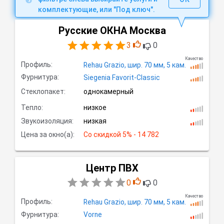
комплектующие, или "Под ключ".
Русские ОКНА Москва
3
0
Качество
Профиль:
Rehau Grazio,
шир.
70 мм, 5
кам.
Фурнитура:
Siegenia Favorit-Classic
Стеклопакет:
однокамерный
Тепло:
низкое
Звукоизоляция:
низкая
Цена за окно(а):
Со скидкой
 5% - 14 782
Центр ПВХ
0
0
Качество
Профиль:
Rehau Grazio,
шир.
70 мм, 5
кам.
Фурнитура:
Vorne