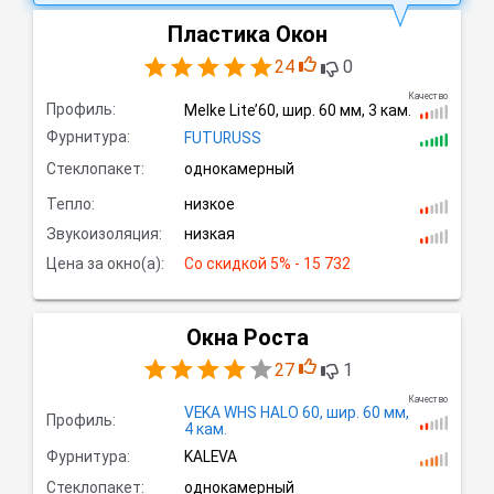
Пластика Окон
24
0
Качество
Профиль:
Melke Lite’60,
шир.
60 мм, 3
кам.
Фурнитура:
FUTURUSS
Стеклопакет:
однокамерный
Тепло:
низкое
Звукоизоляция:
низкая
Цена за окно(а):
Со скидкой
 5% - 15 732
Окна Роста
27
1
Качество
VEKA WHS HALO 60,
шир.
60 мм,
Профиль:
4
кам.
Фурнитура:
KALEVA
Стеклопакет:
однокамерный