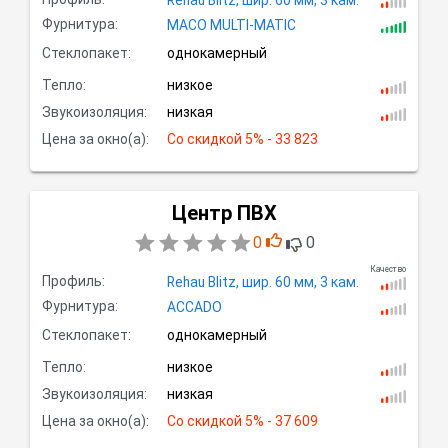
Фурнитура:
MACO MULTI-MATIC
Стеклопакет:
однокамерный
Тепло:
низкое
Звукоизоляция:
низкая
Цена за окно(а):
Со скидкой
 5% - 33 823
Центр ПВХ
0
0
Качество
Профиль:
Rehau Blitz,
шир.
60 мм, 3
кам.
Фурнитура:
ACCADO
Стеклопакет:
однокамерный
Тепло:
низкое
Звукоизоляция:
низкая
Цена за окно(а):
Со скидкой
 5% - 37 609