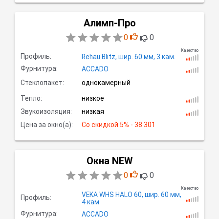
Алимп-Про
0
0
Качество
Профиль:
Rehau Blitz,
шир.
60 мм, 3
кам.
Фурнитура:
ACCADO
Стеклопакет:
однокамерный
Тепло:
низкое
Звукоизоляция:
низкая
Цена за окно(а):
Со скидкой
 5% - 38 301
Окна NEW
0
0
Качество
VEKA WHS HALO 60,
шир.
60 мм,
Профиль:
4
кам.
Фурнитура:
ACCADO