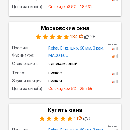
Цена за окно(а):
Со скидкой
 5% - 18 631
Московские окна
184
28
Качество
Профиль:
Rehau Blitz,
шир.
60 мм, 3
кам.
Фурнитура:
MACO ECO
Стеклопакет:
однокамерный
Тепло:
низкое
Звукоизоляция:
низкая
Цена за окно(а):
Со скидкой
 5% - 25 556
Купить окна
1
0
Качество
Профиль:
Rehau Blitz,
шир.
60 мм, 3
кам.