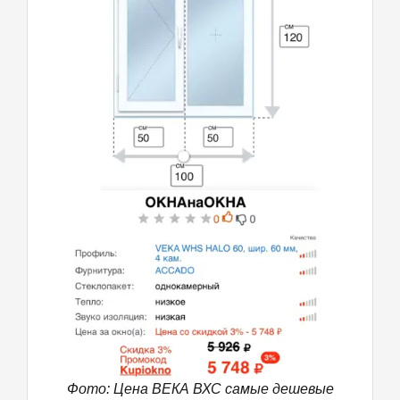
не понимают, что такое договор и для чего его
КОМПАНИИ НЕТ ТАКОЙ ПРОБЛЕМЫ. ЭТО МНЕ НУЖНЫ
вообще заключают. Все сроки по доставке и
МОИ ОКНА ЗА МОИ НЕМАЛЕНЬКИЕ ДЕНЬГИ. Короче
установке сорваны. А, хамское общение
отношение к клиенту огорчает по полной. Мне
Александра, вообще портит всё настроение.
позвонили только когда просили принести доплату.
После 100%-й оплаты лицо компании отвернулось от
меня. В общем люди сами по себе может и хорошие,
НО КОМПАНИЯ С ТОЧКИ ЗРЕНИЯ УДОВЛЕТВОРЕНИЯ
КЛИЕНТА АБСОЛЮТНО НЕ НАПРЯГАЕТСЯ. За
пластиковые окна пять, за процесс продажи и
установки и отношение к клиенту-1 балл.
Фото: Цена ВЕКА ВХС самые дешевые