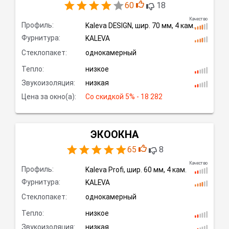
60
18
Качество
Профиль:
Kaleva DESIGN,
шир.
70 мм, 4
кам.
Фурнитура:
KALEVA
Стеклопакет:
однокамерный
Тепло:
низкое
Звукоизоляция:
низкая
Цена за окно(а):
Со скидкой
 5% - 18 282
ЭКООКНА
65
8
Качество
Профиль:
Kaleva Profi,
шир.
60 мм, 4
кам.
Фурнитура:
KALEVA
Стеклопакет:
однокамерный
Тепло:
низкое
Звукоизоляция:
низкая