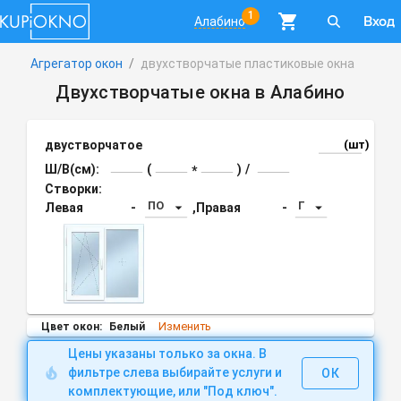
1
Вход
Алабино
Агрегатор окон
/
двухстворчатые пластиковые окна
Двухстворчатые окна в Алабино
двустворчатое
(шт)
Ш/В(см):
(
)
/
*
Створки:
ПО
Г
Левая
-
,
Правая
-
Изменить
Цвет окон:
Белый
Цены указаны только за окна. В
фильтре слева выбирайте услуги и
ОК
комплектующие, или "Под ключ".